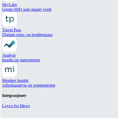
SkyLabs
Gjeste-WiFi som skaper verdi
Travel Pass
Digitale reise- og lojalitetspass
Analyse
Innsikt og rapportering
Member Insight
Atferdsanalyse og segmentering
Integrasjoner
Loyco for Mews